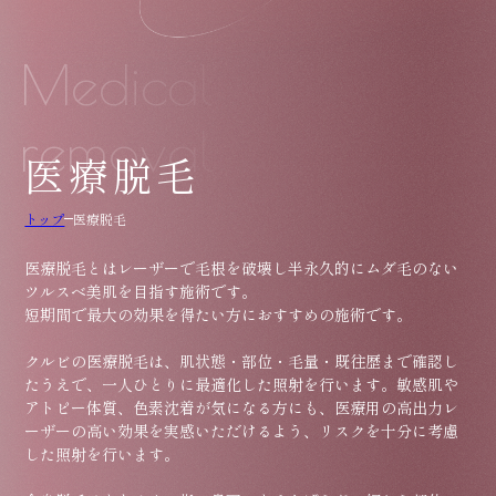
Medical hair
removal
医療脱毛
トップ
医療脱毛
医療脱毛とはレーザーで毛根を破壊し半永久的にムダ毛のない
ツルスベ美肌を目指す施術です。
短期間で最大の効果を得たい方におすすめの施術です。
クルビの医療脱毛は、肌状態・部位・毛量・既往歴まで確認し
たうえで、一人ひとりに最適化した照射を行います。敏感肌や
アトピー体質、色素沈着が気になる方にも、医療用の高出力レ
ーザーの高い効果を実感いただけるよう、リスクを十分に考慮
した照射を行います。