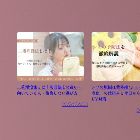
二重埋没法とは？切開法との違い・
シワの原因は紫外線?シミ
向いている人・後悔しない選び方
老化」の仕組みと今日か
UV対策
2026.08.03
2