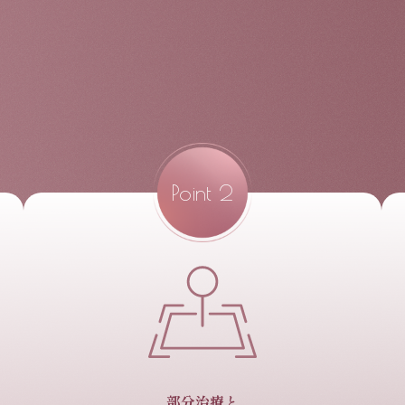
Point
2
部分治療と