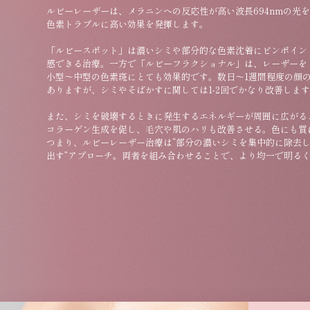
ルビーレーザーは、メラニンへの反応性が高い波長694nmの光
色素トラブルに高い効果を発揮します。
「ルビースポット」は濃いシミや部分的な色素沈着にピンポイン
感できる治療。一方で「ルビーフラクショナル」は、レーザーを
小型〜中型の色素斑にとても効果的です。数日〜1週間程度の顔
ありますが、シミやそばかすに関しては1-2回でかなり改善しま
また、シミを破壊するときに発生するエネルギーが周囲に広がる
コラーゲン生成を促し、毛穴や肌のハリも改善させる。色にも質
つまり、ルビーレーザー治療は“部分の濃いシミを集中的に除去
出す”アプローチ。両者を組み合わせることで、より均一で明る