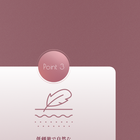
Point
3
低刺激で自然な