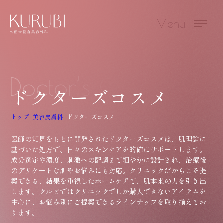
Menu
Doctor’s Cosme
ドクターズコスメ
トップ
美容皮膚科
ドクターズコスメ
医師の知見をもとに開発されたドクターズコスメは、肌理論に
基づいた処方で、日々のスキンケアを的確にサポートします。
成分選定や濃度、刺激への配慮まで細やかに設計され、治療後
のデリケートな肌やお悩みにも対応。クリニックだからこそ提
案できる、結果を重視したホームケアで、肌本来の力を引き出
します。クルビではクリニックでしか購入できないアイテムを
中心に、お悩み別にご提案できるラインナップを取り揃えてお
ります。