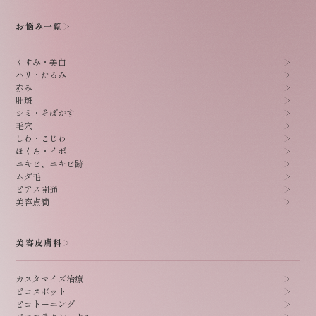
お悩み一覧
くすみ・美白
ハリ・たるみ
赤み
肝斑
シミ・そばかす
毛穴
しわ・こじわ
ほくろ・イボ
ニキビ、ニキビ跡
ムダ毛
ピアス開通
美容点滴
美容皮膚科
カスタマイズ治療
ピコスポット
ピコトーニング