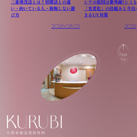
二重埋没法とは？切開法との違
シワの原因は紫外線?シミ
い・向いている人・後悔しない選
「光老化」の仕組みと今日
び方
きるUV対策
2026.08.03
2026