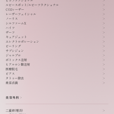
ピコフラクショナル
ルビースポット/
ルビーフラクショナル
CO2レーザー
レーザーフェイシャル
ノーリス
シルファームX
ハイフ
ザーフ
キュアジェット
エレクトロポレーション
ピーリング
サブシジョン
ジャルプロ
ボトックス注射
ヒアルロン酸注射
医療脱毛
ピアス
タトゥー除去
美容点滴
美容外科
二重術(埋没)