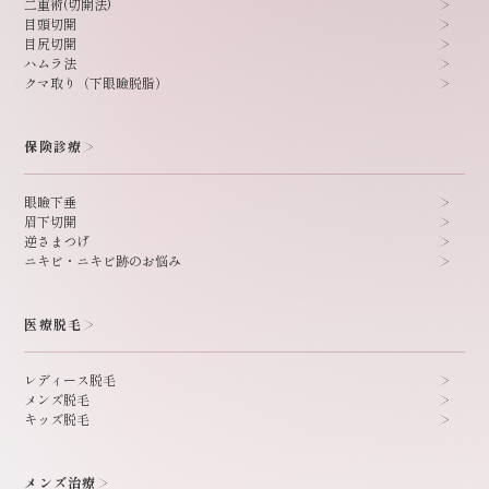
二重術(切開法)
目頭切開
目尻切開
ハムラ法
クマ取り（下眼瞼脱脂）
保険診療
眼瞼下垂
眉下切開
逆さまつげ
ニキビ・ニキビ跡のお悩み
医療脱毛
レディース脱毛
メンズ脱毛
キッズ脱毛
メンズ治療