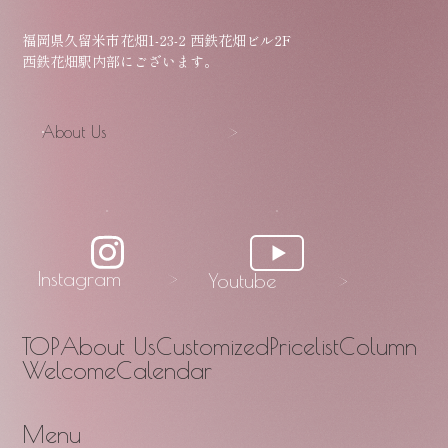
福岡県久留米市花畑1-23-2 西鉄花畑ビル2F
西鉄花畑駅内部にございます。
About Us
Instagram
Youtube
TOP
About Us
Customized
Pricelist
Column
Welcome
Calendar
Menu