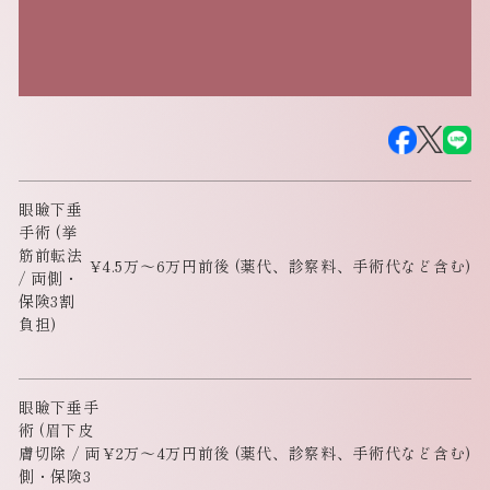
眼瞼下垂
手術 (挙
筋前転法
4.5万～6万円前後 (薬代、診察料、手術代など含む)
/ 両側・
保険3割
負担)
眼瞼下垂手
術 (眉下皮
膚切除 / 両
2万～4万円前後 (薬代、診察料、手術代など含む)
側・保険3